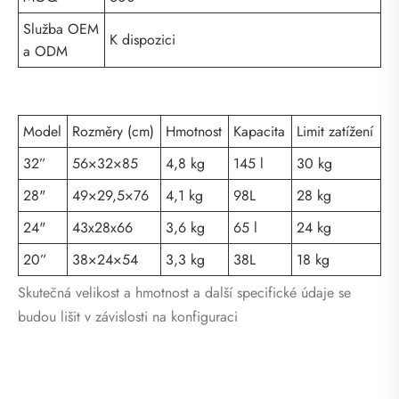
Služba OEM
K dispozici
a ODM
Model
Rozměry (cm)
Hmotnost
Kapacita
Limit zatížení
32”
56×32×85
4,8 kg
145 l
30 kg
28"
49×29,5×76
4,1 kg
98L
28 kg
24"
43x28x66
3,6 kg
65 l
24 kg
20”
38×24×54
3,3 kg
38L
18 kg
Skutečná velikost a hmotnost a další specifické údaje se
budou lišit v závislosti na konfiguraci