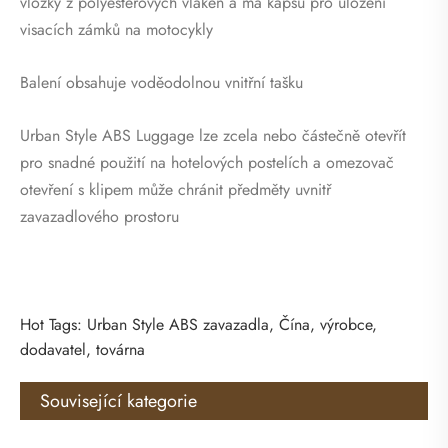
vložky z polyesterových vláken a má kapsu pro uložení
visacích zámků na motocykly
Balení obsahuje voděodolnou vnitřní tašku
Urban Style ABS Luggage lze zcela nebo částečně otevřít
pro snadné použití na hotelových postelích a omezovač
otevření s klipem může chránit předměty uvnitř
zavazadlového prostoru
Hot Tags: Urban Style ABS zavazadla, Čína, výrobce,
dodavatel, továrna
Související kategorie