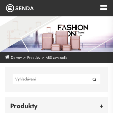
Domov
Produkty
ABS zavazadla
Produkty