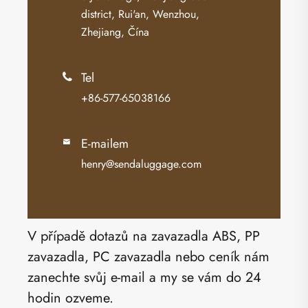
district, Rui'an, Wenzhou,
Zhejiang, Čína
Tel

+86-577-65038166
E-mailem

henry@sendaluggage.com
V případě dotazů na zavazadla ABS, PP
zavazadla, PC zavazadla nebo ceník nám
zanechte svůj e-mail a my se vám do 24
hodin ozveme.