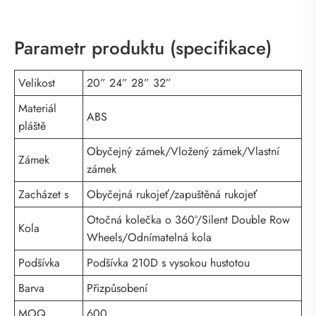
Parametr produktu (specifikace)
Velikost
20” 24” 28” 32”
Materiál
ABS
pláště
Obyčejný zámek/Vložený zámek/Vlastní
Zámek
zámek
Zacházet s
Obyčejná rukojeť/zapuštěná rukojeť
Otočná kolečka o 360°/Silent Double Row
Kola
Wheels/Odnímatelná kola
Podšívka
Podšívka 210D s vysokou hustotou
Barva
Přizpůsobení
MOQ
600