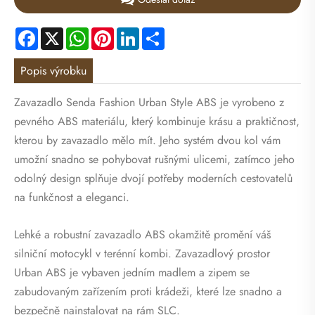
Facebook
X
WhatsApp
Pinterest
LinkedIn
Share
Popis výrobku
Zavazadlo Senda Fashion Urban Style ABS je vyrobeno z
pevného ABS materiálu, který kombinuje krásu a praktičnost,
kterou by zavazadlo mělo mít. Jeho systém dvou kol vám
umožní snadno se pohybovat rušnými ulicemi, zatímco jeho
odolný design splňuje dvojí potřeby moderních cestovatelů
na funkčnost a eleganci.
Lehké a robustní zavazadlo ABS okamžitě promění váš
silniční motocykl v terénní kombi. Zavazadlový prostor
Urban ABS je vybaven jedním madlem a zipem se
zabudovaným zařízením proti krádeži, které lze snadno a
bezpečně nainstalovat na rám SLC.