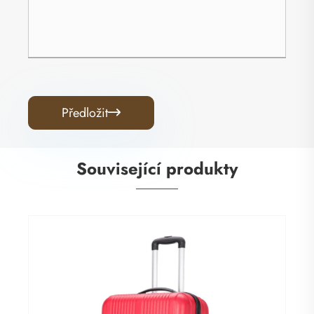
Předložit

Související produkty
Elegantní ABS zavazadla
Ukázat více >>