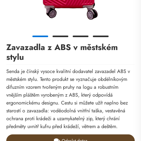
Zavazadla z ABS v městském
stylu
Senda je čínský vysoce kvalitní dodavatel zavazadel ABS v
městském stylu. Tento produkt se vyznačuje obdélníkovým
difuzním vzorem tvořeným pruhy na logu a robustním
vnějším pláštěm vyrobeným z ABS, který odpovídá
ergonomickému designu. Cestu si můžete užít naplno bez
starostí o zavazadla: voděodolná vnitřní taška, vestavěná
ochrana proti krádeži a uzamykatelný zip, který chrání
předměty uvnitř kufru před krádeží, větrem a deštěm.
Odeslat dotaz