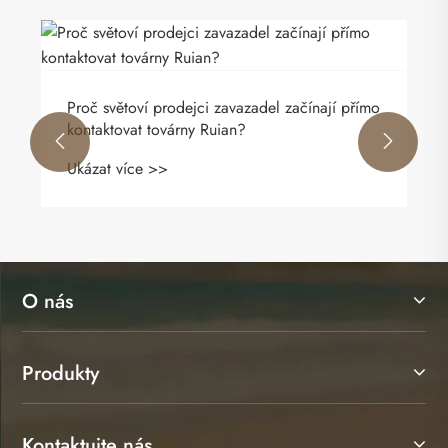
Cenově dostupný a odolný společník na cesty
Ukázat více >>


O nás
Produkty
Kontaktujte nás