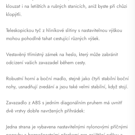
klouzat i na letištích a rušných stanicích, aniž byste při chůzi
klopýtli.
Teleskopickou tyč z hliníkové slitiny s nastavitelnou výškou
mohou pohodlně tahat cestující různých výšek.
Vestavěný třímístný zámek na heslo, který může zabránit
odcizení vašich zavazadel během cesty.
Robustní horní a boční madlo, stejně jako čtyři stabilní boční
nohy, usnadňují zvedání a jsou také velmi stabilní, když stojí.
Zavazadlo z ABS s jedním diagonálním pruhem má uvnitř
dvě vrstvy dobře navržených přihrádek:
Jedna strana je vybavena nastavitelnými nylonovými příčnými
popruhy a bezpečnostními přezkami pro zajištění oděvu a