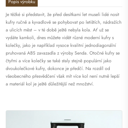
Popis výrobku
Je těžké si představit, že před desítkami let museli lidé nosit
kufry ručně a kyvadlově se pohybovat po letištích, nádražích
a ulicích měst – v té době ještě nebyla kola. Ať už se
vydáte kamkoli, dnes můžete vidět různé moderní kufry s
kolečky, jako je například vysoce kvalitní jednodiagonální
pruhovaná ABS zavazadla z výroby Senda. Otočné kufry se
čtyřmi a více kolečky se také staly stejně populární jako
dvoukolečkové kufry, dokonce je předčí. Na rozdíl od
všeobecného přesvědčení však mít více kol není nutně lepší
a materiál kol je ještě důležitější než množství.