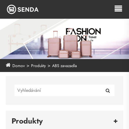
Domov
Produkty
ABS zavazadla
Produkty