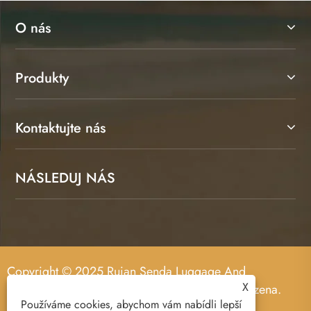
O nás
Produkty
Kontaktujte nás
NÁSLEDUJ NÁS
Copyright © 2025 Ruian Senda Luggage And
X
Leather Products Co., Ltd. Všechna práva vyhrazena.
Používáme cookies, abychom vám nabídli lepší