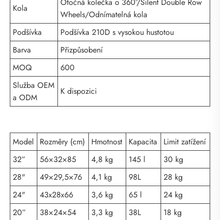
Otočná kolečka o 360°/Silent Double Row
Kola
Wheels/Odnímatelná kola
Podšívka
Podšívka 210D s vysokou hustotou
Barva
Přizpůsobení
MOQ
600
Služba OEM
K dispozici
a ODM
Model
Rozměry (cm)
Hmotnost
Kapacita
Limit zatížení
32”
56×32×85
4,8 kg
145 l
30 kg
28"
49×29,5×76
4,1 kg
98L
28 kg
24"
43x28x66
3,6 kg
65 l
24 kg
20”
38×24×54
3,3 kg
38L
18 kg