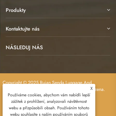
Produkty
Kontaktujte nás
NÁSLEDUJ NÁS
Copyright © 2025 Ruian Senda Luggage And
X
Leather Products Co., Ltd. Všechna práva vyhrazena.
Používáme cookies, abychom vám nabídli lepší
zážitek z prohlížení, analyzovali návštěvnost
webu a přizpůsobili obsah. Používáním tohoto
webu souhlasíte s naším používáním souborů