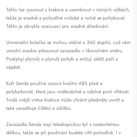
Táhlo lze vysunout z krabice a uzamknout v různých výškách,
takže je snadné a pohodlné ovládat a volně se pohybovat.
Táhlo je obvykle vysouvací pro snadné skladování.
Univerzální kolečka se mohou otáčet o 360 stupňů, což vám
umožní snadno přesunout zavazadlo v libovolném směru.
Poskytují plynulý a plynulý pohyb a snižují zátěž paží a
zápěstí.
Kufr Senda používá vysoce kvalitní ABS plast a
polykarbonát, které jsou voděodolné a odolné proti vlhkosti.
Tvrdá vnější vrstva krabice může chránit předměty uvnitř a
také usnadňuje čištění a údržbu.
Zavazadla Senda mají teleskopickou tyč s nastavitelnou
délkou, takže se při používání budete cítit pohodlně. I v