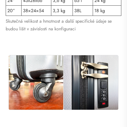
24"
43x28x66
3,6 kg
65 l
24 kg
20”
38×24×54
3,3 kg
38L
18 kg
Skutečná velikost a hmotnost a další specifické údaje se
budou lišit v závislosti na konfiguraci