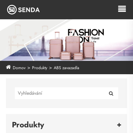
Domov
Produkty
ABS zavazadla
Produkty