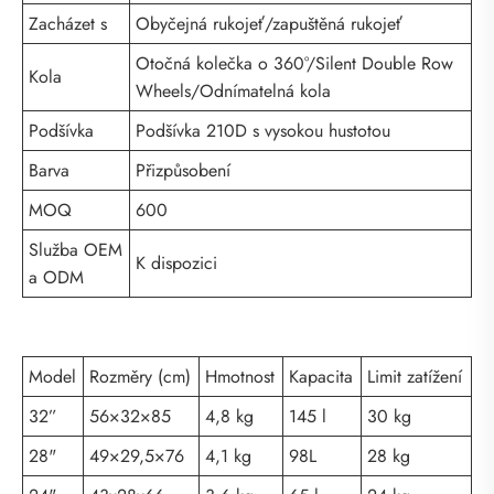
Zacházet s
Obyčejná rukojeť/zapuštěná rukojeť
Otočná kolečka o 360°/Silent Double Row
Kola
Wheels/Odnímatelná kola
Podšívka
Podšívka 210D s vysokou hustotou
Barva
Přizpůsobení
MOQ
600
Služba OEM
K dispozici
a ODM
Model
Rozměry (cm)
Hmotnost
Kapacita
Limit zatížení
32”
56×32×85
4,8 kg
145 l
30 kg
28"
49×29,5×76
4,1 kg
98L
28 kg